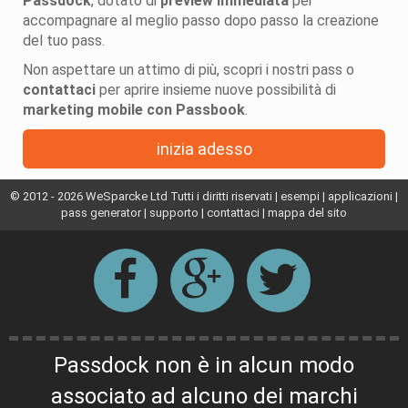
Passdock
, dotato di
preview
immediata
per
accompagnare al meglio passo dopo passo la creazione
del tuo pass.
Non aspettare un attimo di più, scopri i nostri pass o
contattaci
per aprire insieme nuove possibilità di
marketing mobile con Passbook
.
inizia adesso
© 2012 -
2026 WeSparcke Ltd Tutti i diritti riservati |
esempi
|
applicazioni
|
pass generator
|
supporto
|
contattaci
|
mappa del sito
Passdock non è in alcun modo
associato ad alcuno dei marchi