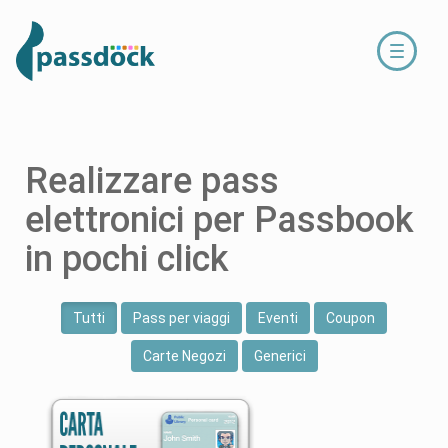
Toggle
navigati
Realizzare pass
elettronici per Passbook
in pochi click
Tutti
Pass per viaggi
Eventi
Coupon
Carte Negozi
Generici